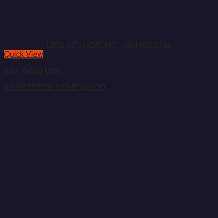
LIÊN HỆ : HOTLINE - 08.1900.2234
Quick View
Bàn Thông Minh
SMARTDESK HOME WOOD