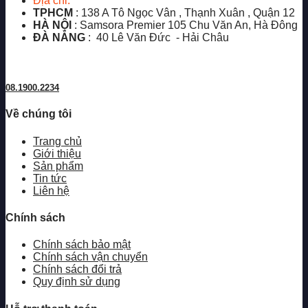
Địa chỉ:
TPHCM
: 138 A Tô Ngọc Vân , Thạnh Xuân , Quận 12
HÀ NỘI
: Samsora Premier 105 Chu Văn An, Hà Đông
ĐÀ NẴNG
: 40 Lê Văn Đức - Hải Châu
08.1900.2234
Về chúng tôi
Trang chủ
Giới thiệu
Sản phẩm
Tin tức
Liên hệ
Chính sách
Chính sách bảo mật
Chính sách vận chuyển
Chính sách đổi trả
Quy định sử dụng