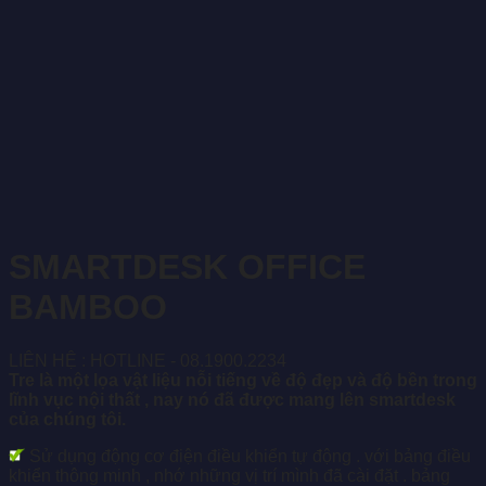
SMARTDESK OFFICE
BAMBOO
LIÊN HỆ : HOTLINE - 08.1900.2234
Tre là một lọa vật liệu nỗi tiếng về độ đẹp và độ bền trong
lĩnh vục nội thất , nay nó đã được mang lên smartdesk
của chúng tôi.
Sử dụng động cơ điện điều khiển tự động . với bảng điều
khiển thông minh , nhớ những vị trí mình đã cài đặt . bảng