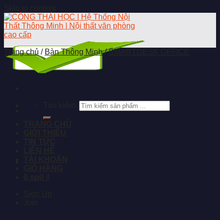
Skip to content
Trang chủ
/
Bàn Thông Minh
/
SMARTDESK OFFICE
Tìm kiếm:
TRANG CHỦ
GIỚI THIỆU
TIN TỨC
LIÊN HỆ
TÀI KHOẢN
GIỎ HÀNG
0 sp
0 ₫
Sign Up
Join