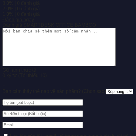
3
0%
| 0 đánh giá
2
0%
| 0 đánh giá
1
0%
| 0 đánh giá
Đánh giá ngay
Đánh giá SMARTDESK OFFICE BAMBOO
Gửi ảnh thực tế
0 ký tự (Tối thiểu 10)
+
Bạn cảm thấy thế nào về sản phẩm? (Chọn sao)