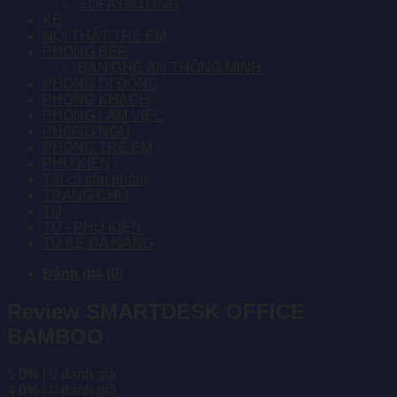
SOFA GIƯỜNG
KỆ
NỘI THẤT TRẺ EM
PHÒNG BẾP
BÀN GHẾ ĂN THÔNG MINH
PHÒNG DI ĐỘNG
PHÒNG KHÁCH
PHÒNG LÀM VIỆC
PHÒNG NGỦ
PHÒNG TRẺ EM
PHỤ KIỆN
Tất cả sản phẩm
TRANG CHỦ
TỦ
TỦ - PHỤ KIỆN
TỦ KỆ ĐA NĂNG
Đánh giá (0)
Review SMARTDESK OFFICE
BAMBOO
5
0%
| 0 đánh giá
4
0%
| 0 đánh giá