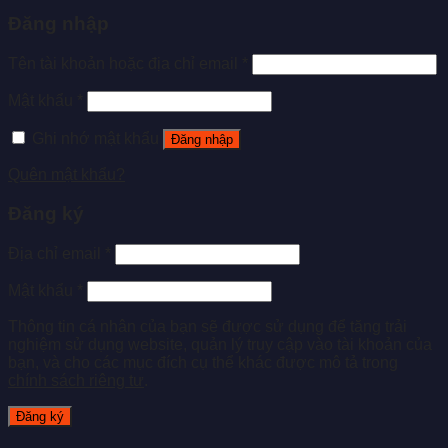
Đăng nhập
Tên tài khoản hoặc địa chỉ email
*
Mật khẩu
*
Ghi nhớ mật khẩu
Đăng nhập
Quên mật khẩu?
Đăng ký
Địa chỉ email
*
Mật khẩu
*
Thông tin cá nhân của bạn sẽ được sử dụng để tăng trải
nghiệm sử dụng website, quản lý truy cập vào tài khoản của
bạn, và cho các mục đích cụ thể khác được mô tả trong
chính sách riêng tư
.
Đăng ký