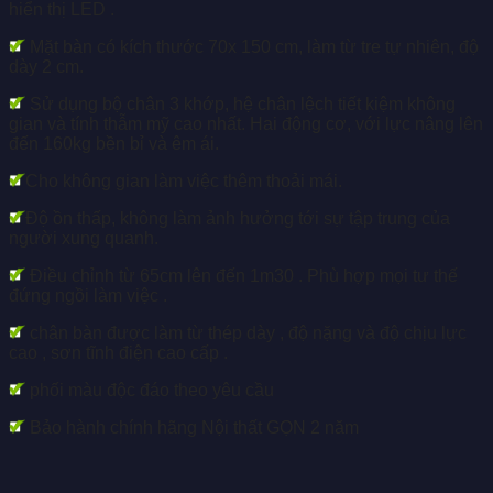
hiển thị LED .
Mặt bàn có kích thước 70x 150 cm, làm từ tre tự nhiên, độ
dày 2 cm.
Sử dụng bộ chân 3 khớp, hệ chân lệch tiết kiệm không
gian và tính thẫm mỹ cao nhất. Hai động cơ, với lực nâng lên
đến 160kg bền bỉ và êm ái.
Cho không gian làm việc thêm thoải mái.
Độ ồn thấp, không làm ảnh hưởng tới sự tập trung của
người xung quanh.
Điều chỉnh từ 65cm lên đến 1m30 . Phù hợp mọi tư thế
đứng ngồi làm việc .
chân bàn được làm từ thép dày , độ nặng và độ chịu lực
cao , sơn tĩnh điện cao cấp .
phối màu độc đáo theo yêu cầu
Bảo hành chính hãng Nội thất GỌN 2 năm