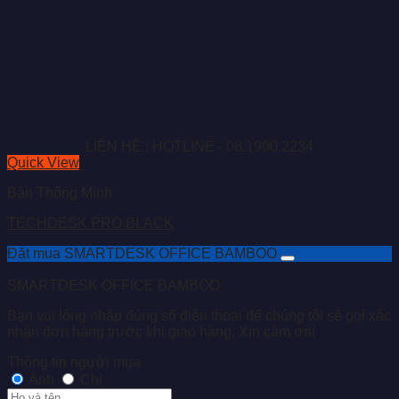
LIÊN HỆ : HOTLINE - 08.1900.2234
Quick View
Bàn Thông Minh
TECHDESK PRO BLACK
Đặt mua SMARTDESK OFFICE BAMBOO
SMARTDESK OFFICE BAMBOO
Bạn vui lòng nhập đúng số điện thoại để chúng tôi sẽ gọi xác
nhận đơn hàng trước khi giao hàng. Xin cảm ơn!
Thông tin người mua
Anh
Chị