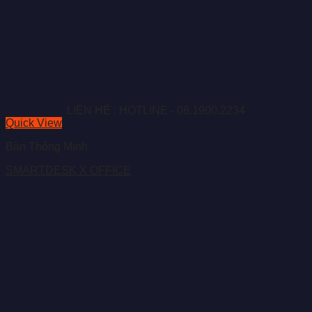
LIÊN HỆ : HOTLINE - 08.1900.2234
Quick View
Bàn Thông Minh
SMARTDESK X OFFICE