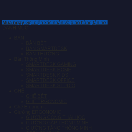
Mua ngay
Gọi điện xác nhận và giao hàng tận nơi
DANH MỤC
BÀN
BÀN BỆT
BÀN SMARTDESK
BÀN THƯỜNG
Bàn Thông Minh
SMARTDESK GAMING
SMARTDESK HOME
SMARTDESK KIDS
SMARTDESK OFFICE
SMARTDESK STUDIO
GHẾ
GHẾ BỆT
GHẾ ERGONOMIC
Ghế Ergonomic
Giường ERGONOMIC
GIƯỜNG CÔNG THÁI HỌC
GIƯỜNG GẤP THÔNG MINH
GIƯỜNG TẦNG THÔNG MINH