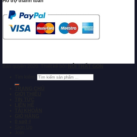
Hỗ trợ thanh toán
Bản quyền 2020. Thiết kế bởi
NỘI THẤT GỌN
Tìm kiếm:
TRANG CHỦ
GIỚI THIỆU
TIN TỨC
LIÊN HỆ
TÀI KHOẢN
GIỎ HÀNG
0 sp
0 ₫
Sign Up
Join