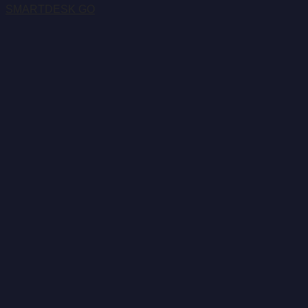
SMARTDESK GO