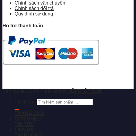
Chính sách vận chuyển
Chính sách đổi trả
Quy định sử dụng
Hỗ trợ thanh toán
Bản quyền 2020. Thiết kế bởi
NỘI THẤT GỌN
Tìm kiếm:
TRANG CHỦ
GIỚI THIỆU
TIN TỨC
LIÊN HỆ
TÀI KHOẢN