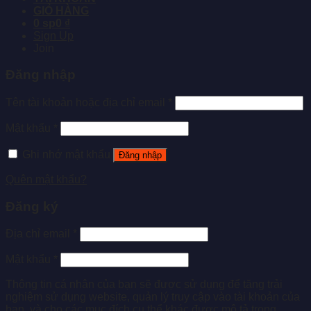
GIỎ HÀNG
0 sp
0 ₫
Sign Up
Join
Đăng nhập
Tên tài khoản hoặc địa chỉ email
*
Mật khẩu
*
Ghi nhớ mật khẩu
Đăng nhập
Quên mật khẩu?
Đăng ký
Địa chỉ email
*
Mật khẩu
*
Thông tin cá nhân của bạn sẽ được sử dụng để tăng trải
nghiệm sử dụng website, quản lý truy cập vào tài khoản của
bạn, và cho các mục đích cụ thể khác được mô tả trong