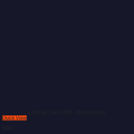
LIÊN HỆ : HOTLINE - 08.1900.2234
Quick View
BÀN