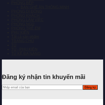
PHÒNG BẾP
BÀN GHẾ ĂN THÔNG MINH
PHÒNG DI ĐỘNG
PHÒNG KHÁCH
PHÒNG LÀM VIỆC
PHÒNG NGỦ
PHÒNG TRẺ EM
PHỤ KIỆN
Tất cả sản phẩm
TRANG CHỦ
TỦ
TỦ - PHỤ KIỆN
TỦ KỆ ĐA NĂNG
Đăng ký nhận tin khuyến mãi