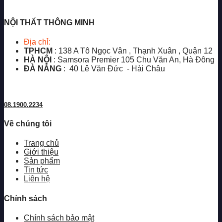
NỘI THẤT THÔNG MINH
Địa chỉ:
TPHCM
: 138 A Tô Ngọc Vân , Thạnh Xuân , Quận 12
HÀ NỘI
: Samsora Premier 105 Chu Văn An, Hà Đông
ĐÀ NẴNG
: 40 Lê Văn Đức - Hải Châu
08.1900.2234
Về chúng tôi
Trang chủ
Giới thiệu
Sản phẩm
Tin tức
Liên hệ
Chính sách
Chính sách bảo mật