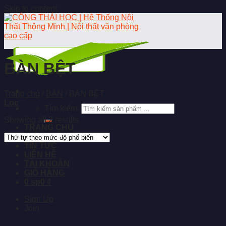
Skip to content
BÀN BỆT
Trang chủ
/
BÀN
/
BÀN BỆT
Lọc
Tìm kiếm:
Showing all 2 results
TRANG CHỦ
GIỚI THIỆU
TIN TỨC
LIÊN HỆ
TÀI KHOẢN
GIỎ HÀNG
0 sp
0 ₫
Sign Up
Join