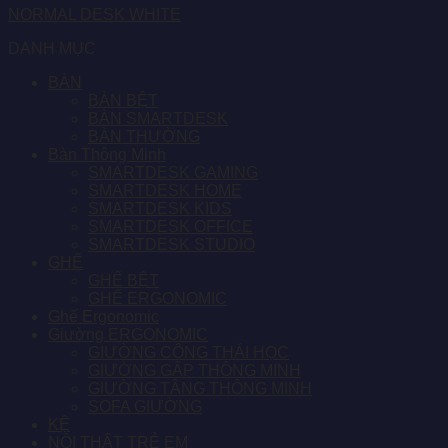
NORMAL DESK WHITE
DANH MỤC
BÀN
BÀN BỆT
BÀN SMARTDESK
BÀN THƯỜNG
Bàn Thông Minh
SMARTDESK GAMING
SMARTDESK HOME
SMARTDESK KIDS
SMARTDESK OFFICE
SMARTDESK STUDIO
GHẾ
GHẾ BỆT
GHẾ ERGONOMIC
Ghế Ergonomic
Giường ERGONOMIC
GIƯỜNG CÔNG THÁI HỌC
GIƯỜNG GẤP THÔNG MINH
GIƯỜNG TẦNG THÔNG MINH
SOFA GIƯỜNG
KỆ
NỘI THẤT TRẺ EM