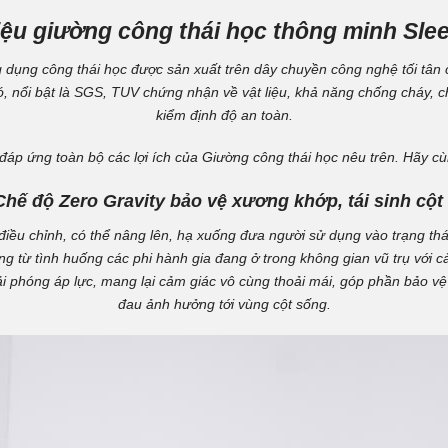
hiệu giường công thái học thông minh Sl
dụng công thái học được sản xuất trên dây chuyền công nghệ tối tân 
 đó, nổi bật là SGS, TUV chứng nhận về vật liệu, khả năng chống cháy
kiểm định độ an toàn.
đáp ứng toàn bộ các lợi ích của Giường công thái học nêu trên. Hãy c
 Chế độ Zero Gravity bảo vệ xương khớp, tái sinh cột
iều chỉnh, có thể nâng lên, hạ xuống đưa người sử dụng vào trạng thái 
g từ tình huống các phi hành gia đang ở trong không gian vũ trụ với c
i phóng áp lực, mang lại cảm giác vô cùng thoải mái, góp phần bảo vệ 
đau ảnh hưởng tới vùng cột sống.