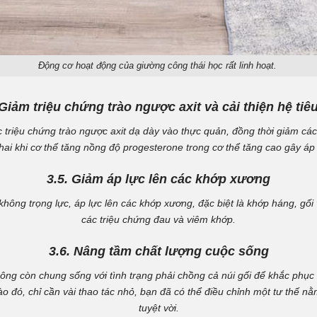
Động cơ hoạt động của giường công thái học rất linh hoạt.
 Giảm triệu chứng trào ngược axit và cải thiện hệ tiê
c triệu chứng trào ngược axit dạ dày vào thực quản, đồng thời giảm cá
hai khi cơ thể tăng nồng độ progesterone trong cơ thể tăng cao gây áp
3.5. Giảm áp lực lên các khớp xương
 không trọng lực, áp lực lên các khớp xương, đặc biệt là khớp háng, gố
các triệu chứng đau và viêm khớp.
3.6. Nâng tầm chất lượng cuộc sống
hông còn chung sống với tình trạng phải chồng cả núi gối để khắc phục
 đó, chỉ cần vài thao tác nhỏ, bạn đã có thể điều chỉnh một tư thế nằ
tuyệt vời.