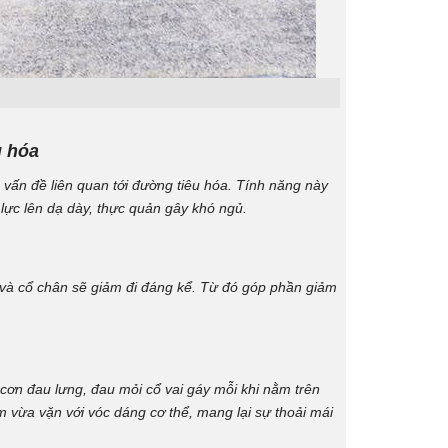
u hóa
c vấn đề liên quan tới đường tiêu hóa. Tính năng này
 lực lên dạ dày, thực quản gây khó ngủ.
i và cổ chân sẽ giảm đi đáng kể. Từ đó góp phần giảm
 cơn đau lưng, đau mỏi cổ vai gáy mỗi khi nằm trên
m vừa vặn với vóc dáng cơ thể, mang lại sự thoải mái