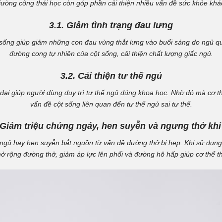
giường công thái học còn góp phần cải thiện nhiều vấn đề sức khỏe khá
3.1. Giảm tình trạng đau lưng
sống giúp giảm những cơn đau vùng thắt lưng vào buổi sáng do ngủ quá 
đường cong tự nhiên của cột sống, cải thiện chất lượng giấc ngủ.
3.2. Cải thiện tư thế ngủ
đại giúp người dùng duy trì tư thế ngủ đúng khoa học. Nhờ đó mà cơ 
vấn đề cột sống liên quan đến tư thế ngủ sai tư thế.
 Giảm triệu chứng ngáy, hen suyễn và ngưng thở kh
 ngủ hay hen suyễn bắt nguồn từ vấn đề đường thở bị hẹp. Khi sử dụng
 rộng đường thở, giảm áp lực lên phổi và đường hô hấp giúp cơ thể t