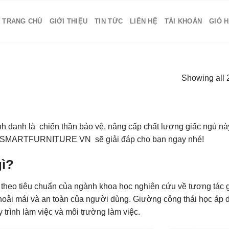
TRANG CHỦ
GIỚI THIỆU
TIN TỨC
LIÊN HỆ
TÀI KHOẢN
GIỎ 
Showing all 2
danh là chiến thần bảo vệ, nâng cấp chất lượng giấc ngủ này. 
g? SMARTFURNITURE VN sẽ giải đáp cho bạn ngay nhé!
gì?
 theo tiêu chuẩn của ngành khoa học nghiên cứu về tương tác g
thoải mái và an toàn của người dùng. Giường công thái học áp
 trình làm việc và môi trường làm việc.