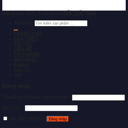
Bản quyền 2020. Thiết kế bởi
NỘI THẤT GỌN
Tìm kiếm:
TRANG CHỦ
GIỚI THIỆU
TIN TỨC
LIÊN HỆ
TÀI KHOẢN
GIỎ HÀNG
0 sp
0 ₫
Sign Up
Join
Đăng nhập
Tên tài khoản hoặc địa chỉ email
*
Mật khẩu
*
Ghi nhớ mật khẩu
Đăng nhập