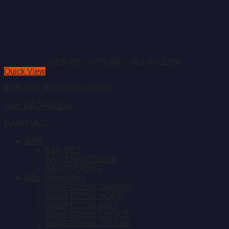
LIÊN HỆ : HOTLINE - 08.1900.2234
Quick View
BÀN GHẾ ĂN THÔNG MINH
BÀN ĐẢO PANDA
DANH MỤC
BÀN
BÀN BỆT
BÀN SMARTDESK
BÀN THƯỜNG
Bàn Thông Minh
SMARTDESK GAMING
SMARTDESK HOME
SMARTDESK KIDS
SMARTDESK OFFICE
SMARTDESK STUDIO