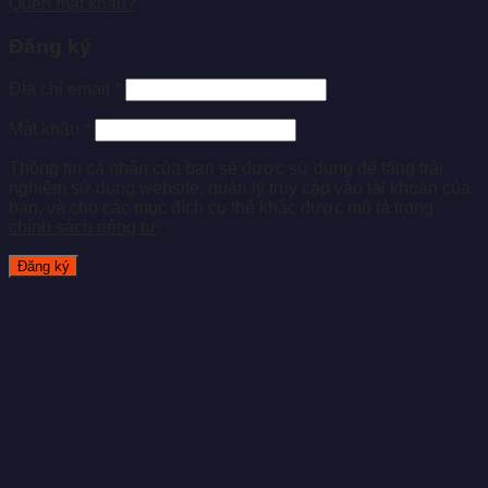
Quên mật khẩu?
Đăng ký
Địa chỉ email
*
Mật khẩu
*
Thông tin cá nhân của bạn sẽ được sử dụng để tăng trải
nghiệm sử dụng website, quản lý truy cập vào tài khoản của
bạn, và cho các mục đích cụ thể khác được mô tả trong
chính sách riêng tư
.
Đăng ký