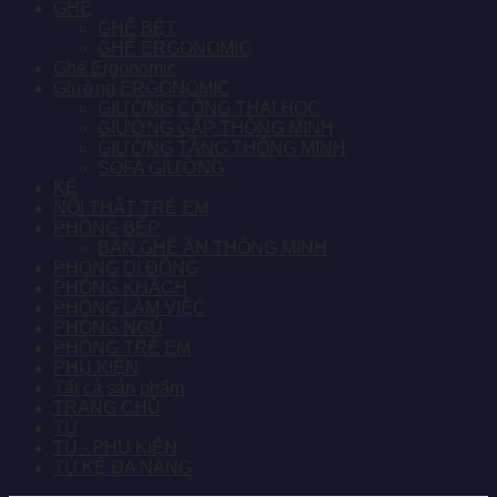
GHẾ
GHẾ BỆT
GHẾ ERGONOMIC
Ghế Ergonomic
Giường ERGONOMIC
GIƯỜNG CÔNG THÁI HỌC
GIƯỜNG GẤP THÔNG MINH
GIƯỜNG TẦNG THÔNG MINH
SOFA GIƯỜNG
KỆ
NỘI THẤT TRẺ EM
PHÒNG BẾP
BÀN GHẾ ĂN THÔNG MINH
PHÒNG DI ĐỘNG
PHÒNG KHÁCH
PHÒNG LÀM VIỆC
PHÒNG NGỦ
PHÒNG TRẺ EM
PHỤ KIỆN
Tất cả sản phẩm
TRANG CHỦ
TỦ
TỦ - PHỤ KIỆN
TỦ KỆ ĐA NĂNG