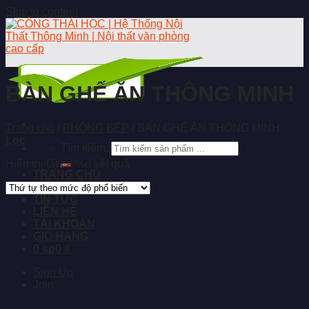
Skip to content
BÀN GHẾ ĂN THÔNG MINH
Trang chủ
/
PHÒNG BẾP
/
BÀN GHẾ ĂN THÔNG MINH
Lọc
Tìm kiếm:
Hiển thị tất cả %d kết quả
TRANG CHỦ
GIỚI THIỆU
TIN TỨC
LIÊN HỆ
TÀI KHOẢN
GIỎ HÀNG
0 sp
0 ₫
Sign Up
Join