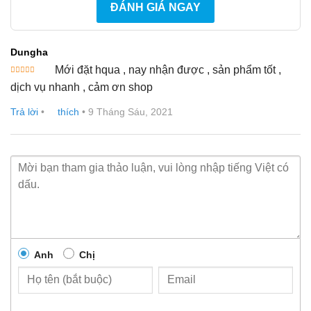
ĐÁNH GIÁ NGAY
Dungha
Mới đặt hqua , nay nhận được , sản phẩm tốt ,
Được xếp
dịch vụ nhanh , cảm ơn shop
hạng
5
5
sao
Trả lời
•
thích
•
9 Tháng Sáu, 2021
Anh
Chị