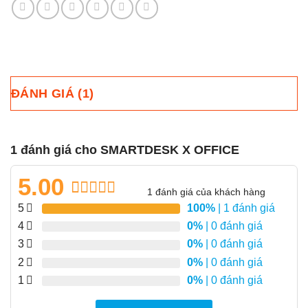
ĐÁNH GIÁ (1)
1 đánh giá cho
SMARTDESK X OFFICE
5.00
1
đánh giá của khách hàng
5.00
1
trên 5
5
100%
| 1 đánh giá
dựa trên
4
0%
| 0 đánh giá
đánh giá
3
0%
| 0 đánh giá
2
0%
| 0 đánh giá
1
0%
| 0 đánh giá