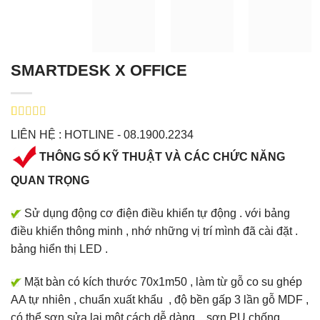
SMARTDESK X OFFICE
5.00
1
trên 5
LIÊN HỆ : HOTLINE - 08.1900.2234
dựa trên
đánh giá
THÔNG SỐ KỸ THUẬT VÀ CÁC CHỨC NĂNG
QUAN TRỌNG
Sử dụng động cơ điện điều khiển tự động . với bảng
điều khiển thông minh , nhớ những vị trí mình đã cài đặt .
bảng hiển thị LED .
Mặt bàn có kích thước 70x1m50 , làm từ gỗ co su ghép
AA tự nhiên , chuẩn xuất khẩu , độ bền gấp 3 lần gỗ MDF ,
có thể sơn sửa lại một cách dễ dàng , sơn PU chống