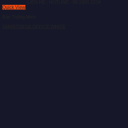
LIÊN HỆ : HOTLINE - 08.1900.2234
Quick View
Bàn Thông Minh
SMARTDESK OFFICE WHITE