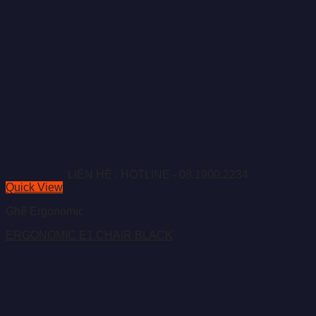
LIÊN HỆ : HOTLINE - 08.1900.2234
Quick View
Ghế Ergonomic
ERGONOMIC E1 CHAIR BLACK