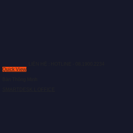
LIÊN HỆ : HOTLINE - 08.1900.2234
Quick View
Bàn Thông Minh
SMARTDESK L OFFICE