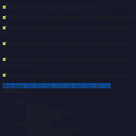
Bảo hành chính hãng Nội thất GỌN 2 năm
Mặt bàn thiết kế hiện đại, tích hợp nhiều tính năng cao cấp
Tích hợp xạc không dây, xạc được cho các điện thoại hỗ
trợ
Có bộ phụ kiện kệ CPU và Kệ màn hình đi kèm dành cho
PC
Hộc chứa ổ cắm tích hợp, phía dưới có hộc đi dây giúp
bàn gọn gàng.
Có rãnh đi dây sạc kiêm chân đế đựng điện thoại , ipad .
Mua ngay
Gọi điện xác nhận và giao hàng tận nơi
DANH MỤC
BÀN
BÀN BỆT
BÀN SMARTDESK
BÀN THƯỜNG
Bàn Thông Minh
SMARTDESK GAMING
SMARTDESK HOME