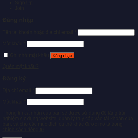
Sign Up
Join
Đăng nhập
Tên tài khoản hoặc địa chỉ email
*
Mật khẩu
*
Ghi nhớ mật khẩu
Đăng nhập
Quên mật khẩu?
Đăng ký
Địa chỉ email
*
Mật khẩu
*
Thông tin cá nhân của bạn sẽ được sử dụng để tăng trải
nghiệm sử dụng website, quản lý truy cập vào tài khoản của
bạn, và cho các mục đích cụ thể khác được mô tả trong
chính sách riêng tư
.