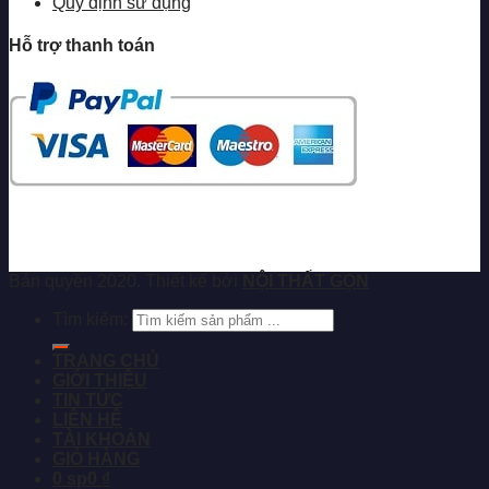
Quy định sử dụng
Hỗ trợ thanh toán
Bản quyền 2020. Thiết kế bởi
NỘI THẤT GỌN
Tìm kiếm:
TRANG CHỦ
GIỚI THIỆU
TIN TỨC
LIÊN HỆ
TÀI KHOẢN
GIỎ HÀNG
0 sp
0 ₫