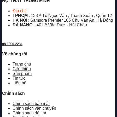
NỘI THẤT THÔNG MINH
Địa chỉ:
TPHCM
: 138 A Tô Ngọc Vân , Thạnh Xuân , Quận 12
HÀ NỘI
: Samsora Premier 105 Chu Văn An, Hà Đông
ĐÀ NẴNG
: 40 Lê Văn Đức - Hải Châu
08.1900.2234
Về chúng tôi
Trang chủ
Giới thiệu
Sản phẩm
Tin tức
Liên hệ
Chính sách
Chính sách bảo mật
Chính sách vận chuyển
Chính sách đổi trả