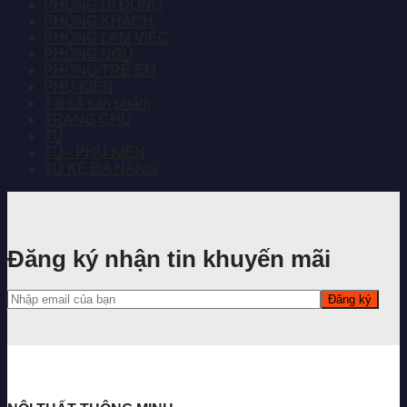
PHÒNG DI ĐỘNG
PHÒNG KHÁCH
PHÒNG LÀM VIỆC
PHÒNG NGỦ
PHÒNG TRẺ EM
PHỤ KIỆN
Tất cả sản phẩm
TRANG CHỦ
TỦ
TỦ - PHỤ KIỆN
TỦ KỆ ĐA NĂNG
Đăng ký nhận tin khuyến mãi