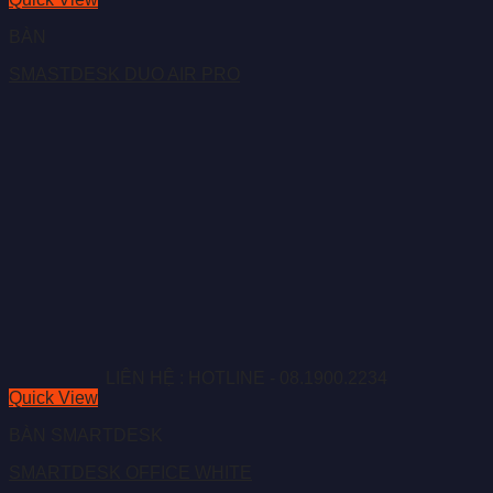
BÀN
SMASTDESK DUO AIR PRO
LIÊN HỆ : HOTLINE - 08.1900.2234
Quick View
BÀN SMARTDESK
SMARTDESK OFFICE WHITE