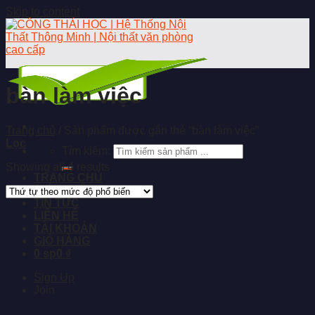
Skip to content
bàn làm việc
Trang chủ
/
Sản phẩm được gắn thẻ “bàn làm việc”
Lọc
Tìm kiếm:
Showing all 4 results
TRANG CHỦ
GIỚI THIỆU
TIN TỨC
LIÊN HỆ
TÀI KHOẢN
GIỎ HÀNG
0 sp
0 ₫
Sign Up
Join