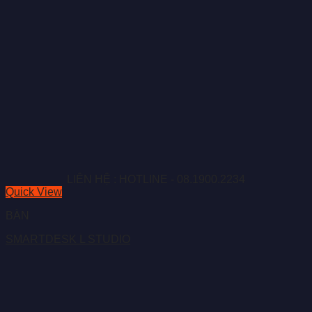
LIÊN HỆ : HOTLINE - 08.1900.2234
Quick View
BÀN
SMARTDESK L STUDIO