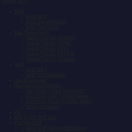
DANH MỤC
BÀN
BÀN BỆT
BÀN SMARTDESK
BÀN THƯỜNG
Bàn Thông Minh
SMARTDESK GAMING
SMARTDESK HOME
SMARTDESK KIDS
SMARTDESK OFFICE
SMARTDESK STUDIO
GHẾ
GHẾ BỆT
GHẾ ERGONOMIC
Ghế Ergonomic
Giường ERGONOMIC
GIƯỜNG CÔNG THÁI HỌC
GIƯỜNG GẤP THÔNG MINH
GIƯỜNG TẦNG THÔNG MINH
SOFA GIƯỜNG
KỆ
NỘI THẤT TRẺ EM
PHÒNG BẾP
BÀN GHẾ ĂN THÔNG MINH