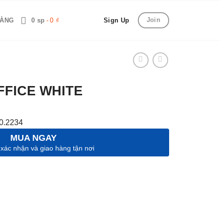
Join
HÀNG
0 sp
0 ₫
Sign Up
FICE WHITE
0.2234
MUA NGAY
 xác nhận và giao hàng tận nơi