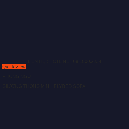
LIÊN HỆ : HOTLINE - 08.1900.2234
Quick View
PHÒNG NGỦ
GIƯỜNG THÔNG MINH FLYBED SOFA