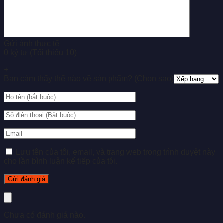
Gửi ảnh thực tế
0 ký tự (Tối thiểu 10)
+
Bạn cảm thấy thế nào về sản phẩm? (Chọn sao)
Lưu tên của tôi, email, và trang web trong trình duyệt này
cho lần bình luận kế tiếp của tôi.
Chưa có đánh giá nào.