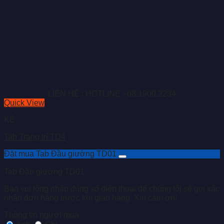
LIÊN HỆ : HOTLINE - 08.1900.2234
Quick View
KỆ
Tab Trang trí TD4
Đặt mua Tab Đầu giường TD01
Tab Đầu giường TD01
Bạn vui lòng nhập đúng số điện thoại để chúng tôi sẽ gọi xác
nhận đơn hàng trước khi giao hàng. Xin cảm ơn!
Thông tin người mua