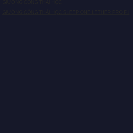
GIƯỜNG CÔNG THÁI HỌC
GIƯỜNG CÔNG THÁI HỌC SLEEP ONE LETHER PRO F1