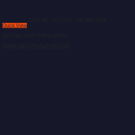
LIÊN HỆ : HOTLINE - 08.1900.2234
Quick View
GIƯỜNG GẤP THÔNG MINH
SMARTBED POVILA PRO KID