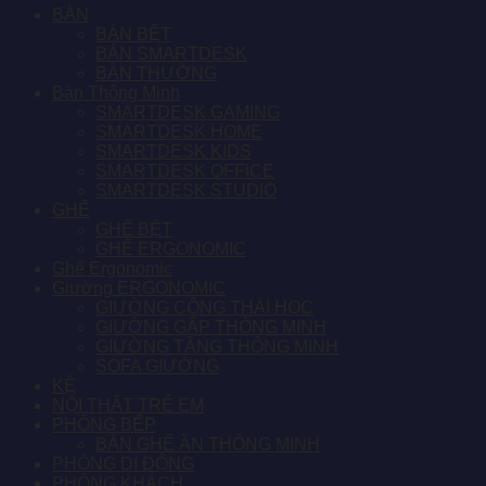
BÀN
BÀN BỆT
BÀN SMARTDESK
BÀN THƯỜNG
Bàn Thông Minh
SMARTDESK GAMING
SMARTDESK HOME
SMARTDESK KIDS
SMARTDESK OFFICE
SMARTDESK STUDIO
GHẾ
GHẾ BỆT
GHẾ ERGONOMIC
Ghế Ergonomic
Giường ERGONOMIC
GIƯỜNG CÔNG THÁI HỌC
GIƯỜNG GẤP THÔNG MINH
GIƯỜNG TẦNG THÔNG MINH
SOFA GIƯỜNG
KỆ
NỘI THẤT TRẺ EM
PHÒNG BẾP
BÀN GHẾ ĂN THÔNG MINH
PHÒNG DI ĐỘNG
PHÒNG KHÁCH