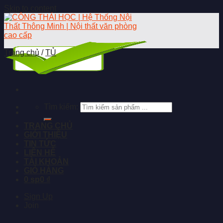
Skip to content
Trang chủ
/
TỦ
Tìm kiếm:
TRANG CHỦ
GIỚI THIỆU
TIN TỨC
LIÊN HỆ
TÀI KHOẢN
GIỎ HÀNG
0 sp
0 ₫
Sign Up
Join