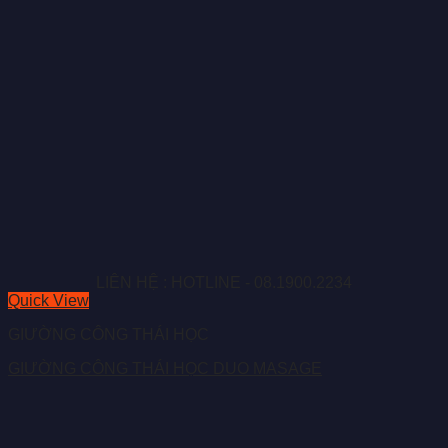
LIÊN HỆ : HOTLINE - 08.1900.2234
Quick View
GIƯỜNG CÔNG THÁI HỌC
GIƯỜNG CÔNG THÁI HỌC DUO MASAGE