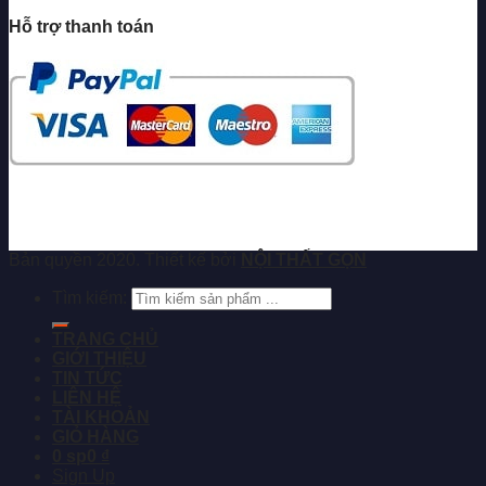
Hỗ trợ thanh toán
Bản quyền 2020. Thiết kế bởi
NỘI THẤT GỌN
Tìm kiếm:
TRANG CHỦ
GIỚI THIỆU
TIN TỨC
LIÊN HỆ
TÀI KHOẢN
GIỎ HÀNG
0 sp
0 ₫
Sign Up