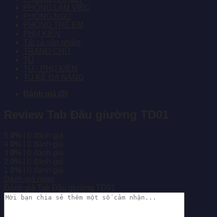
PHÒNG LÀM VIỆC
PHÒNG NGỦ
PHÒNG TRẺ EM
PHỤ KIỆN
Tất cả sản phẩm
TRANG CHỦ
TỦ
TỦ - PHỤ KIỆN
TỦ KỆ ĐA NĂNG
Đánh giá (0)
Review Tab Đầu giường TD01
5
0%
| 0 đánh giá
4
0%
| 0 đánh giá
3
0%
| 0 đánh giá
2
0%
| 0 đánh giá
1
0%
| 0 đánh giá
Đánh giá ngay
Đánh giá Tab Đầu giường TD01