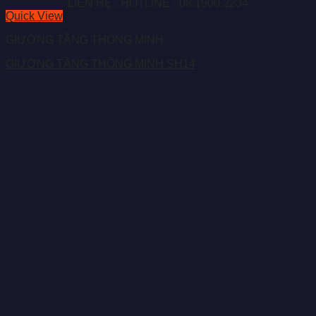
LIÊN HỆ : HOTLINE - 08.1900.2234
Quick View
GIƯỜNG TẦNG THÔNG MINH
GIƯỜNG TẦNG THÔNG MINH SH14