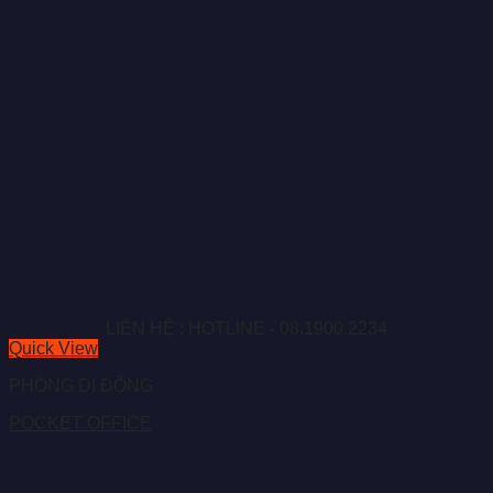
LIÊN HỆ : HOTLINE - 08.1900.2234
Quick View
PHÒNG DI ĐỘNG
POCKET OFFICE