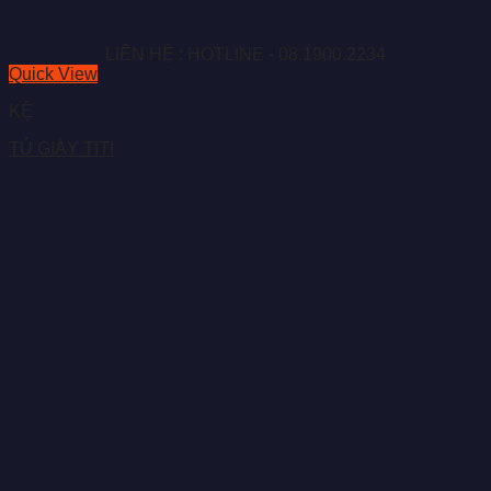
LIÊN HỆ : HOTLINE - 08.1900.2234
Quick View
KỆ
TỦ GIÀY TITI