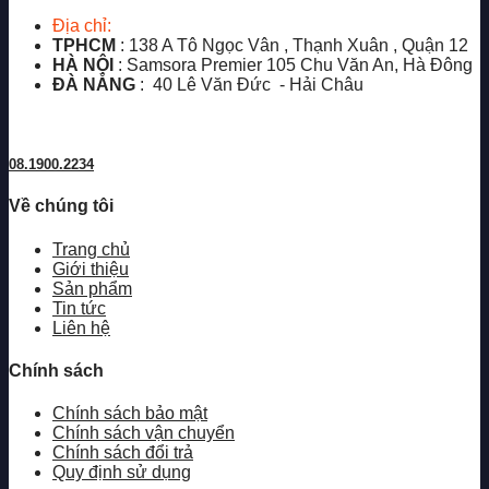
Địa chỉ:
TPHCM
: 138 A Tô Ngọc Vân , Thạnh Xuân , Quận 12
HÀ NỘI
: Samsora Premier 105 Chu Văn An, Hà Đông
ĐÀ NẴNG
: 40 Lê Văn Đức - Hải Châu
08.1900.2234
Về chúng tôi
Trang chủ
Giới thiệu
Sản phẩm
Tin tức
Liên hệ
Chính sách
Chính sách bảo mật
Chính sách vận chuyển
Chính sách đổi trả
Quy định sử dụng