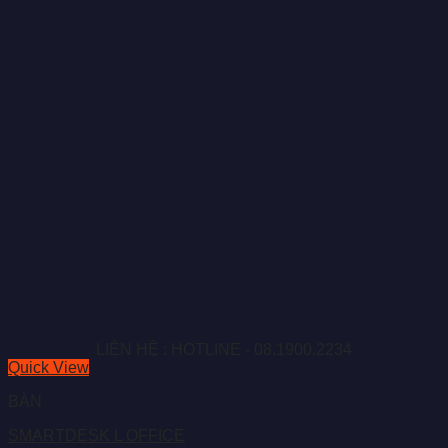
LIÊN HỆ : HOTLINE - 08.1900.2234
Quick View
BÀN
SMARTDESK L OFFICE