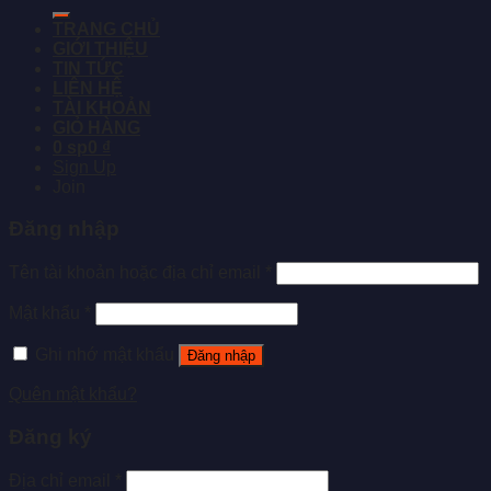
TRANG CHỦ
GIỚI THIỆU
TIN TỨC
LIÊN HỆ
TÀI KHOẢN
GIỎ HÀNG
0 sp
0 ₫
Sign Up
Join
Đăng nhập
Tên tài khoản hoặc địa chỉ email
*
Mật khẩu
*
Ghi nhớ mật khẩu
Đăng nhập
Quên mật khẩu?
Đăng ký
Địa chỉ email
*