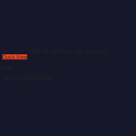
LIÊN HỆ : HOTLINE - 08.1900.2234
Quick View
BÀN
TECHDESK PRO PINK