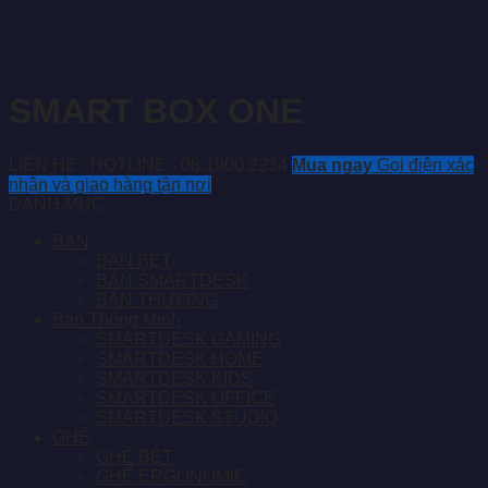
SMART BOX ONE
LIÊN HỆ : HOTLINE - 08.1900.2234
Mua ngay
Gọi điện xác
nhận và giao hàng tận nơi
DANH MỤC
BÀN
BÀN BỆT
BÀN SMARTDESK
BÀN THƯỜNG
Bàn Thông Minh
SMARTDESK GAMING
SMARTDESK HOME
SMARTDESK KIDS
SMARTDESK OFFICE
SMARTDESK STUDIO
GHẾ
GHẾ BỆT
GHẾ ERGONOMIC