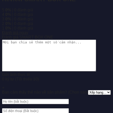
5
0%
| 0 đánh giá
4
0%
| 0 đánh giá
3
0%
| 0 đánh giá
2
0%
| 0 đánh giá
1
0%
| 0 đánh giá
Đánh giá ngay
Đánh giá SMART BOX ONE
Gửi ảnh thực tế
0 ký tự (Tối thiểu 10)
+
Bạn cảm thấy thế nào về sản phẩm? (Chọn sao)