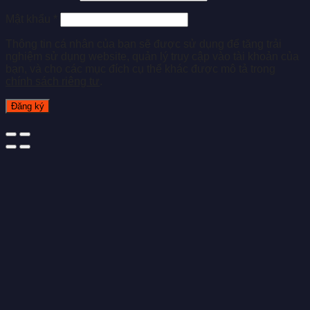
Mật khẩu
*
Thông tin cá nhân của bạn sẽ được sử dụng để tăng trải
nghiệm sử dụng website, quản lý truy cập vào tài khoản của
bạn, và cho các mục đích cụ thể khác được mô tả trong
chính sách riêng tư
.
Đăng ký