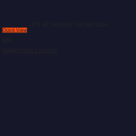
LIÊN HỆ : HOTLINE - 08.1900.2234
Quick View
BÀN
SMARTDESK L STUDIO