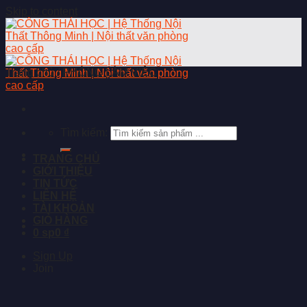
Skip to content
Trang chủ
/
PHÒNG LÀM VIỆC
Tìm kiếm:
TRANG CHỦ
GIỚI THIỆU
TIN TỨC
LIÊN HỆ
TÀI KHOẢN
GIỎ HÀNG
0 sp
0 ₫
Sign Up
Join