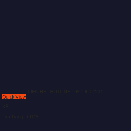
LIÊN HỆ : HOTLINE - 08.1900.2234
Quick View
KỆ
Tab Trang trí TD5