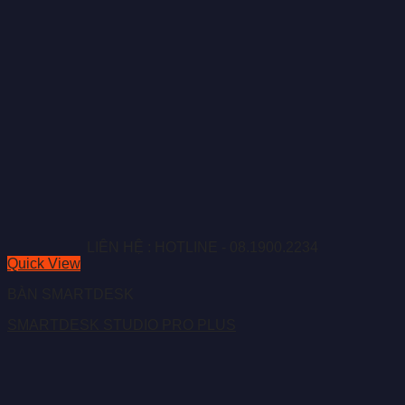
LIÊN HỆ : HOTLINE - 08.1900.2234
Quick View
BÀN SMARTDESK
SMARTDESK STUDIO PRO PLUS