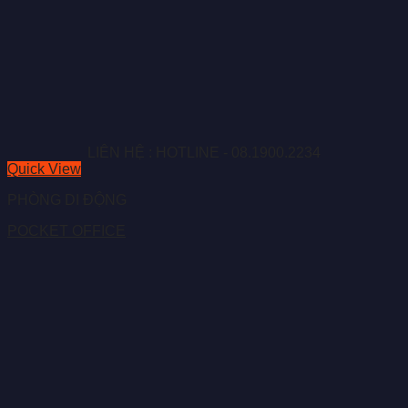
LIÊN HỆ : HOTLINE - 08.1900.2234
Quick View
PHÒNG DI ĐỘNG
POCKET OFFICE