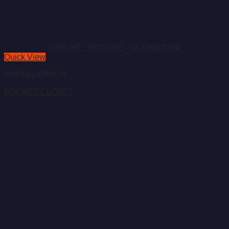
LIÊN HỆ : HOTLINE - 08.1900.2234
Quick View
PHÒNG KHÁCH
POCKET CLOSET