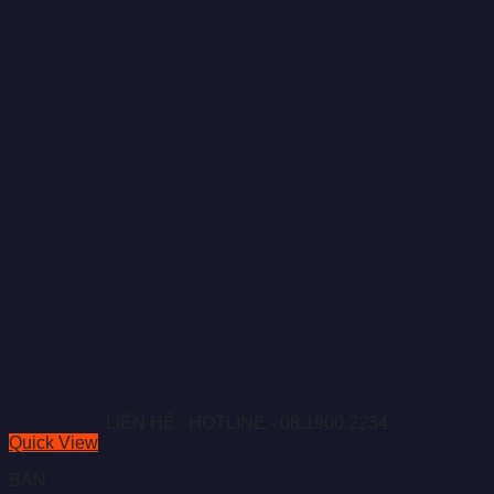
LIÊN HỆ : HOTLINE - 08.1900.2234
Quick View
BÀN