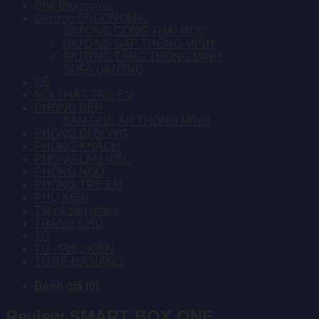
Ghế Ergonomic
Giường ERGONOMIC
GIƯỜNG CÔNG THÁI HỌC
GIƯỜNG GẤP THÔNG MINH
GIƯỜNG TẦNG THÔNG MINH
SOFA GIƯỜNG
KỆ
NỘI THẤT TRẺ EM
PHÒNG BẾP
BÀN GHẾ ĂN THÔNG MINH
PHÒNG DI ĐỘNG
PHÒNG KHÁCH
PHÒNG LÀM VIỆC
PHÒNG NGỦ
PHÒNG TRẺ EM
PHỤ KIỆN
Tất cả sản phẩm
TRANG CHỦ
TỦ
TỦ - PHỤ KIỆN
TỦ KỆ ĐA NĂNG
Đánh giá (0)
Review SMART BOX ONE