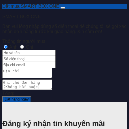
Đặt mua SMART BOX ONE
SMART BOX ONE
Bạn vui lòng nhập đúng số điện thoại để chúng tôi sẽ gọi xác
nhận đơn hàng trước khi giao hàng. Xin cảm ơn!
Thông tin người mua
Anh
Chị
Tổng:
Đặt hàng ngay
Đăng ký nhận tin khuyến mãi