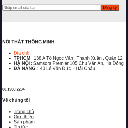
NỘI THẤT THÔNG MINH
Địa chỉ:
TPHCM
: 138 A Tô Ngọc Vân , Thạnh Xuân , Quận 12
HÀ NỘI
: Samsora Premier 105 Chu Văn An, Hà Đông
ĐÀ NẴNG
: 40 Lê Văn Đức - Hải Châu
08.1900.2234
Về chúng tôi
Trang chủ
Giới thiệu
Sản phẩm
Tin tức