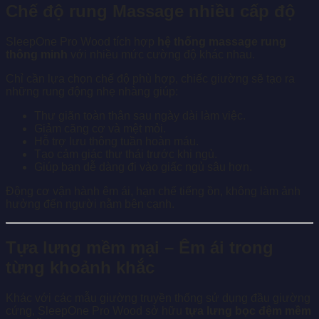
Chế độ rung Massage nhiều cấp độ
SleepOne Pro Wood tích hợp
hệ thống massage rung
thông minh
với nhiều mức cường độ khác nhau.
Chỉ cần lựa chọn chế độ phù hợp, chiếc giường sẽ tạo ra
những rung động nhẹ nhàng giúp:
Thư giãn toàn thân sau ngày dài làm việc.
Giảm căng cơ và mệt mỏi.
Hỗ trợ lưu thông tuần hoàn máu.
Tạo cảm giác thư thái trước khi ngủ.
Giúp bạn dễ dàng đi vào giấc ngủ sâu hơn.
Động cơ vận hành êm ái, hạn chế tiếng ồn, không làm ảnh
hưởng đến người nằm bên cạnh.
Tựa lưng mềm mại – Êm ái trong
từng khoảnh khắc
Khác với các mẫu giường truyền thống sử dụng đầu giường
cứng, SleepOne Pro Wood sở hữu
tựa lưng bọc đệm mềm