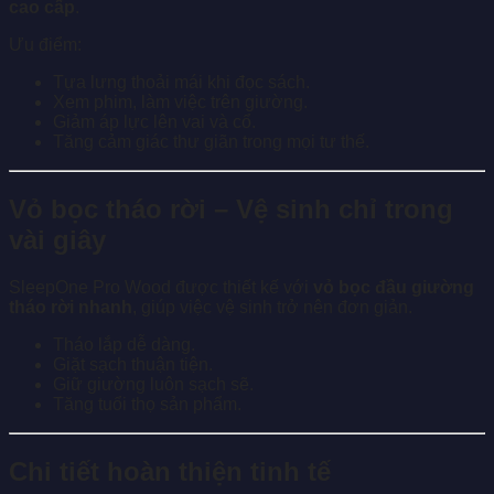
cao cấp
.
Ưu điểm:
Tựa lưng thoải mái khi đọc sách.
Xem phim, làm việc trên giường.
Giảm áp lực lên vai và cổ.
Tăng cảm giác thư giãn trong mọi tư thế.
Vỏ bọc tháo rời – Vệ sinh chỉ trong
vài giây
SleepOne Pro Wood được thiết kế với
vỏ bọc đầu giường
tháo rời nhanh
, giúp việc vệ sinh trở nên đơn giản.
Tháo lắp dễ dàng.
Giặt sạch thuận tiện.
Giữ giường luôn sạch sẽ.
Tăng tuổi thọ sản phẩm.
Chi tiết hoàn thiện tinh tế