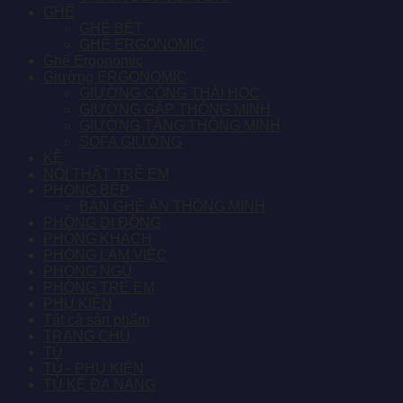
GHẾ
GHẾ BỆT
GHẾ ERGONOMIC
Ghế Ergonomic
Giường ERGONOMIC
GIƯỜNG CÔNG THÁI HỌC
GIƯỜNG GẤP THÔNG MINH
GIƯỜNG TẦNG THÔNG MINH
SOFA GIƯỜNG
KỆ
NỘI THẤT TRẺ EM
PHÒNG BẾP
BÀN GHẾ ĂN THÔNG MINH
PHÒNG DI ĐỘNG
PHÒNG KHÁCH
PHÒNG LÀM VIỆC
PHÒNG NGỦ
PHÒNG TRẺ EM
PHỤ KIỆN
Tất cả sản phẩm
TRANG CHỦ
TỦ
TỦ - PHỤ KIỆN
TỦ KỆ ĐA NĂNG