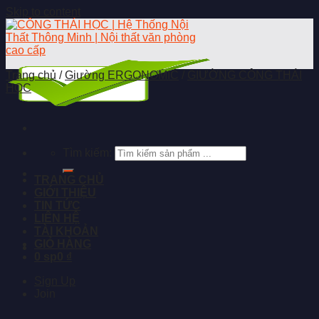
Skip to content
Trang chủ
/
Giường ERGONOMIC
/
GIƯỜNG CÔNG THÁI
HỌC
Tìm kiếm:
TRANG CHỦ
GIỚI THIỆU
TIN TỨC
LIÊN HỆ
TÀI KHOẢN
GIỎ HÀNG
0 sp
0 ₫
Sign Up
Join