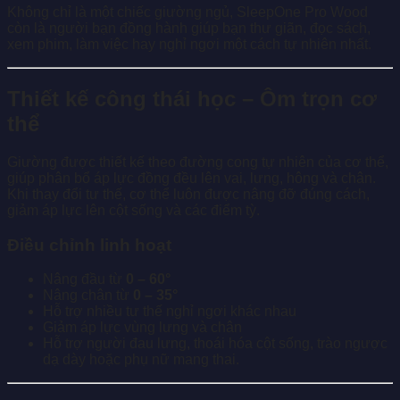
Không chỉ là một chiếc giường ngủ, SleepOne Pro Wood
còn là người bạn đồng hành giúp bạn thư giãn, đọc sách,
xem phim, làm việc hay nghỉ ngơi một cách tự nhiên nhất.
Thiết kế công thái học – Ôm trọn cơ
thể
Giường được thiết kế theo đường cong tự nhiên của cơ thể,
giúp phân bổ áp lực đồng đều lên vai, lưng, hông và chân.
Khi thay đổi tư thế, cơ thể luôn được nâng đỡ đúng cách,
giảm áp lực lên cột sống và các điểm tỳ.
Điều chỉnh linh hoạt
Nâng đầu từ
0 – 60°
Nâng chân từ
0 – 35°
Hỗ trợ nhiều tư thế nghỉ ngơi khác nhau
Giảm áp lực vùng lưng và chân
Hỗ trợ người đau lưng, thoái hóa cột sống, trào ngược
dạ dày hoặc phụ nữ mang thai.