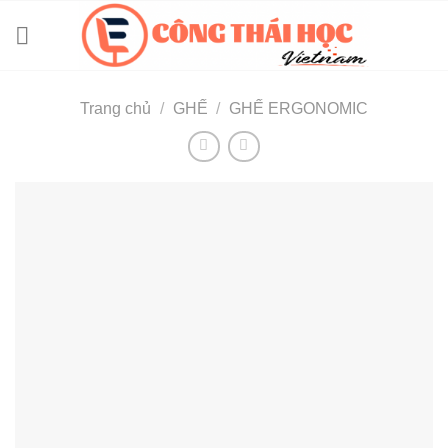
Skip
to
content
Trang chủ
/
GHẾ
/
GHẾ ERGONOMIC