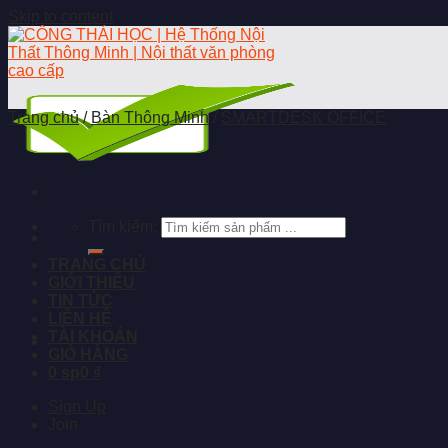
Skip to content
Trang chủ
/
Bàn Thông Minh
/
SMARTDESK OFFICE
Tìm kiếm:
TRANG CHỦ
GIỚI THIỆU
TIN TỨC
LIÊN HỆ
TÀI KHOẢN
GIỎ HÀNG
0 sp
0 ₫
Sign Up
Join