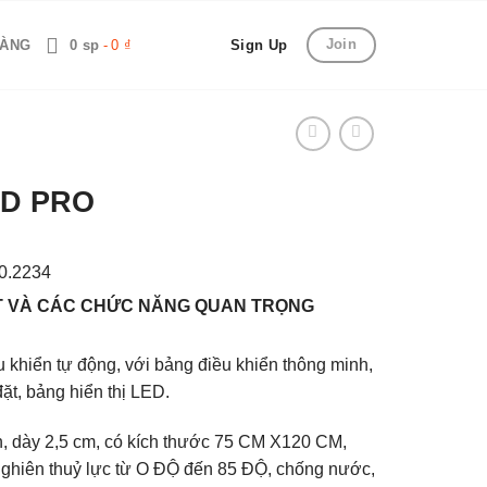
Join
HÀNG
0 sp
0 ₫
Sign Up
D PRO
0.2234
T VÀ CÁC CHỨC NĂNG QUAN TRỌNG
khiển tự động, với bảng điều khiển thông minh,
đặt, bảng hiển thị LED.
n, dày 2,5 cm, có kích thước 75 CM X120 CM,
nghiên thuỷ lực từ O ĐỘ đến 85 ĐỘ, chống nước,