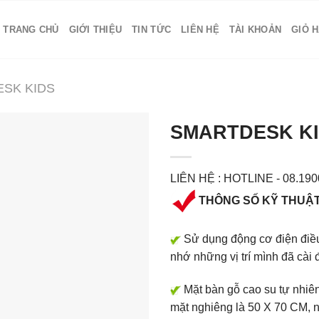
TRANG CHỦ
GIỚI THIỆU
TIN TỨC
LIÊN HỆ
TÀI KHOẢN
GIỎ 
SK KIDS
SMARTDESK KI
LIÊN HỆ : HOTLINE - 08.190
THÔNG SỐ KỸ THUẬ
Sử dụng động cơ điện điều 
nhớ những vị trí mình đã cài 
Mặt bàn gỗ cao su tự nhiê
mặt nghiêng là 50 X 70 CM, 