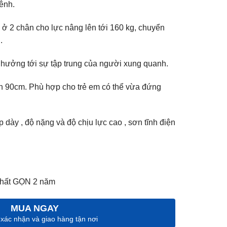
ênh.
ở 2 chân cho lực nâng lên tới 160 kg, chuyển
.
 hưởng tới sự tập trung của người xung quanh.
n 90cm. Phù hợp cho trẻ em có thể vừa đứng
dày , độ nặng và độ chịu lực cao , sơn tĩnh điện
 thất GỌN 2 năm
MUA NGAY
 xác nhận và giao hàng tận nơi