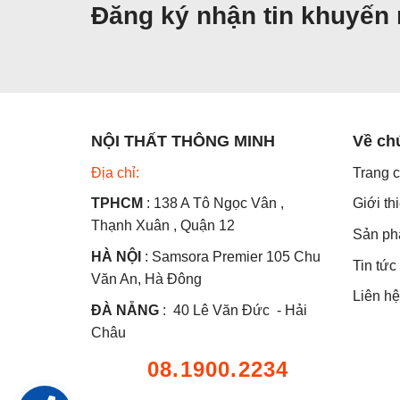
Đăng ký nhận tin khuyến
NỘI THẤT THÔNG MINH
Về ch
Địa chỉ:
Trang 
TPHCM
: 138 A Tô Ngọc Vân ,
Giới th
Thạnh Xuân , Quận 12
Sản p
HÀ NỘI
: Samsora Premier 105 Chu
Tin tức
Văn An, Hà Đông
Liên hệ
ĐÀ NẴNG
: 40 Lê Văn Đức - Hải
Châu
08.1900.2234