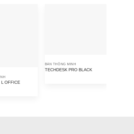
BÀN THÔNG MINH
TECHDESK PRO BLACK
INH
BÀN THÔN
L OFFICE
SMARTDE