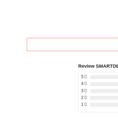
Review SMARTD
5
4
3
2
1