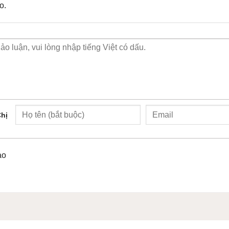
o.
hị
ào