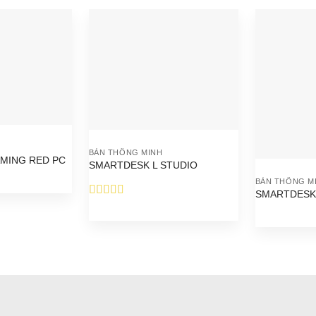
BÀN THÔNG MINH
MING RED PC
SMARTDESK L STUDIO
BÀN THÔNG M
SMARTDESK 
Được xếp
hạng
5.00
5
sao