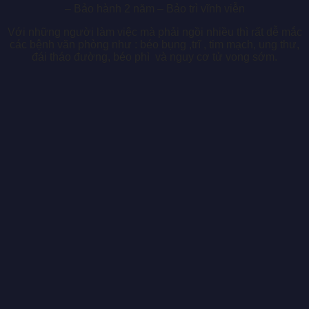
– Bảo hành 2 năm – Bảo trì vĩnh viễn
Với những người làm việc mà phải ngồi nhiều thì rất dễ mắc
các bệnh văn phòng như : béo bụng ,trĩ , tim mạch, ung thư,
đái tháo đ
ường, béo phì và nguy cơ tử vong sớm.