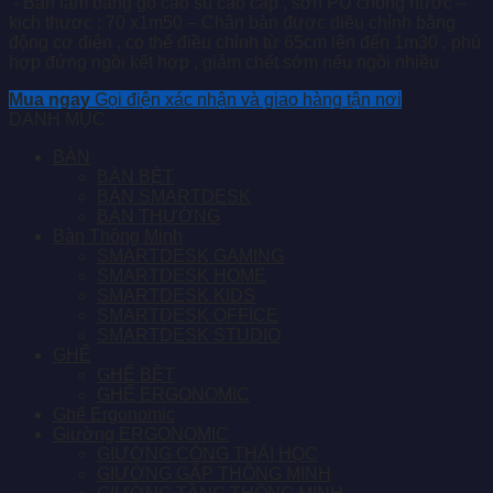
‘- Bàn làm bằng gỗ cao su cao cấp , sơn PU chống nước –
kich thươc : 70 x1m50 – Chân bàn được diều chỉnh bằng
động cơ điện , co thể điều chỉnh từ 65cm lên đến 1m30 , phù
hợp đứng ngồi kết hợp , giảm chết sớm nếu ngồi nhiều
Mua ngay
Gọi điện xác nhận và giao hàng tận nơi
DANH MỤC
BÀN
BÀN BỆT
BÀN SMARTDESK
BÀN THƯỜNG
Bàn Thông Minh
SMARTDESK GAMING
SMARTDESK HOME
SMARTDESK KIDS
SMARTDESK OFFICE
SMARTDESK STUDIO
GHẾ
GHẾ BỆT
GHẾ ERGONOMIC
Ghế Ergonomic
Giường ERGONOMIC
GIƯỜNG CÔNG THÁI HỌC
GIƯỜNG GẤP THÔNG MINH