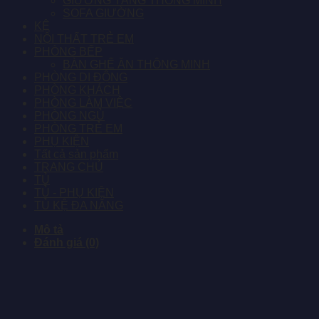
GIƯỜNG TẦNG THÔNG MINH
SOFA GIƯỜNG
KỆ
NỘI THẤT TRẺ EM
PHÒNG BẾP
BÀN GHẾ ĂN THÔNG MINH
PHÒNG DI ĐỘNG
PHÒNG KHÁCH
PHÒNG LÀM VIỆC
PHÒNG NGỦ
PHÒNG TRẺ EM
PHỤ KIỆN
Tất cả sản phẩm
TRANG CHỦ
TỦ
TỦ - PHỤ KIỆN
TỦ KỆ ĐA NĂNG
Mô tả
Đánh giá (0)