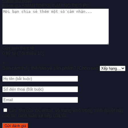
Đánh giá ngay
Đánh giá SMARTDESK GAMING RED PC
Gửi ảnh thực tế
0 ký tự (Tối thiểu 10)
+
Bạn cảm thấy thế nào về sản phẩm? (Chọn sao)
Lưu tên của tôi, email, và trang web trong trình duyệt này
cho lần bình luận kế tiếp của tôi.