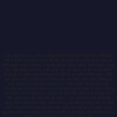
Các nghiên cứu chỉ ra rằng Biện pháp tốt nhất bạn nên làm
đó là Đan xen thời gian đứng và ngồi làm việc giúp cho cơ
thể ngăn ngừa được 5 dạng bệnh nguy hiểm: tim mạch, ung
thư, đái tháo đ
ường, béo phì , trĩ và nguy cơ tử vong sớm.
Không chỉ dân văn phòng mà bất kể ai ngồi nhiều giờ , việc
trải qua một số thời gian làm việc tại bàn làm việc đứng là
một trong những giải pháp trực tiếp nhất. Phần lớn các
chuyên gia khuyên bạn nên chia thời gian hợp lý giữa đứng
và ngồi, bởi vì đứng cả ngày có thể dẫn đến đau lưng, đau
đầu gối hay các vấn đề về chân. Các chuyên gia khuyên
rằng, buổi đầu làm việc, bạn đứng vài tiếng trong khi cơ thể
vẫn còn đủ tỉnh táo và dẻo dai, sau đó bạn di chuyển xung
quanh một chút bằng cách thay đổi vị trí ngồi, đi tới đi lui, hay
thậm chí nhảy múa trong lúc làm việc.