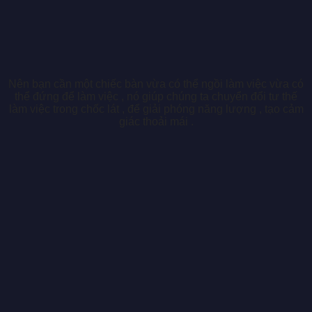
Nên bạn cần một chiếc bàn vừa có thể ngồi làm việc vừa có
thể đứng để làm việc , nó giúp chúng ta chuyển đổi tư thế
làm việc trong chốc lát , để giải phóng năng lượng , tạo cảm
giác thoải mái .