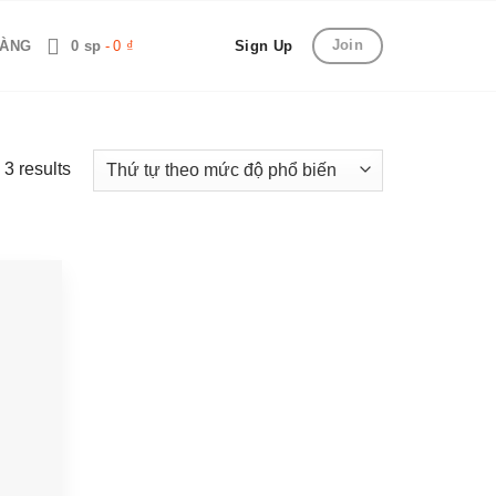
Join
HÀNG
0 sp
0 ₫
Sign Up
 3 results