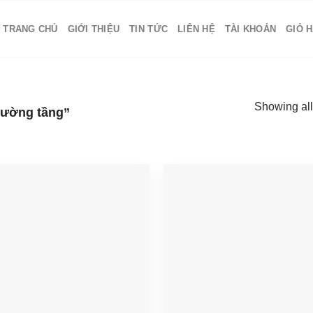
TRANG CHỦ
GIỚI THIỆU
TIN TỨC
LIÊN HỆ
TÀI KHOẢN
GIỎ 
Showing all
iường tầng”