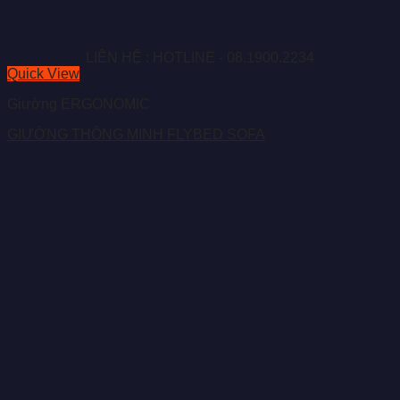
LIÊN HỆ : HOTLINE - 08.1900.2234
Quick View
Giường ERGONOMIC
GIƯỜNG THÔNG MINH FLYBED SOFA