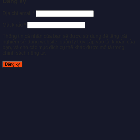
Đăng ký
Địa chỉ email
*
Mật khẩu
*
Thông tin cá nhân của bạn sẽ được sử dụng để tăng trải
nghiệm sử dụng website, quản lý truy cập vào tài khoản của
bạn, và cho các mục đích cụ thể khác được mô tả trong
chính sách riêng tư
.
Đăng ký