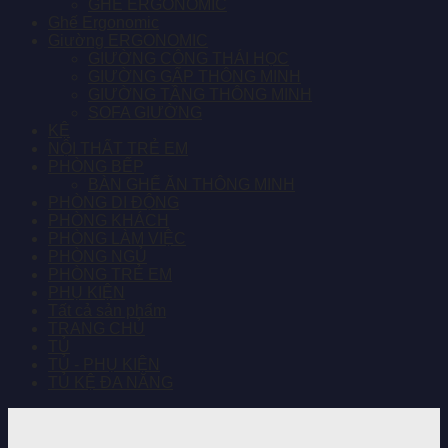
GHẾ ERGONOMIC
Ghế Ergonomic
Giường ERGONOMIC
GIƯỜNG CÔNG THÁI HỌC
GIƯỜNG GẤP THÔNG MINH
GIƯỜNG TẦNG THÔNG MINH
SOFA GIƯỜNG
KỆ
NỘI THẤT TRẺ EM
PHÒNG BẾP
BÀN GHẾ ĂN THÔNG MINH
PHÒNG DI ĐỘNG
PHÒNG KHÁCH
PHÒNG LÀM VIỆC
PHÒNG NGỦ
PHÒNG TRẺ EM
PHỤ KIỆN
Tất cả sản phẩm
TRANG CHỦ
TỦ
TỦ - PHỤ KIỆN
TỦ KỆ ĐA NĂNG