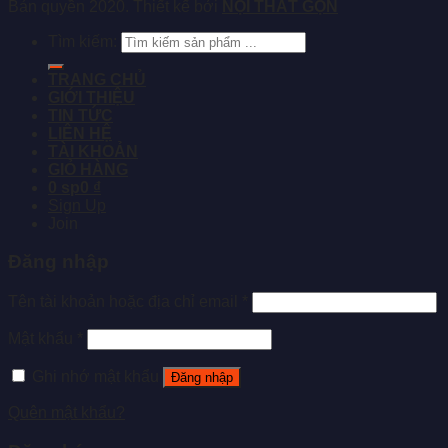
Bản quyền 2020. Thiết kế bởi
NỘI THẤT GỌN
Tìm kiếm:
TRANG CHỦ
GIỚI THIỆU
TIN TỨC
LIÊN HỆ
TÀI KHOẢN
GIỎ HÀNG
0 sp
0 ₫
Sign Up
Join
Đăng nhập
Tên tài khoản hoặc địa chỉ email
*
Mật khẩu
*
Ghi nhớ mật khẩu
Đăng nhập
Quên mật khẩu?