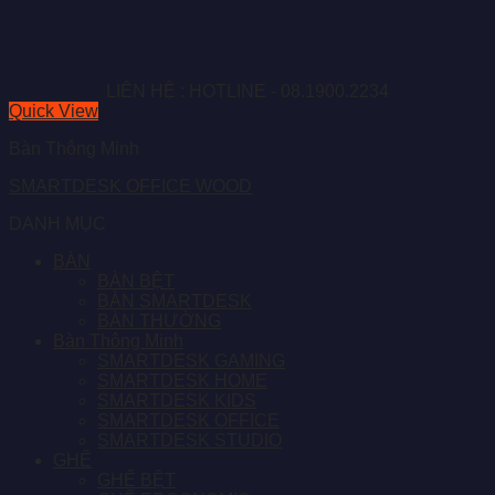
LIÊN HỆ : HOTLINE - 08.1900.2234
Quick View
Bàn Thông Minh
SMARTDESK OFFICE WOOD
DANH MỤC
BÀN
BÀN BỆT
BÀN SMARTDESK
BÀN THƯỜNG
Bàn Thông Minh
SMARTDESK GAMING
SMARTDESK HOME
SMARTDESK KIDS
SMARTDESK OFFICE
SMARTDESK STUDIO
GHẾ
GHẾ BỆT