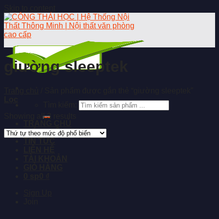
Skip to content
giường sleeptek
Trang chủ
/
Sản phẩm được gắn thẻ “giường sleeptek”
Lọc
Tìm kiếm:
Showing all 3 results
TRANG CHỦ
GIỚI THIỆU
TIN TỨC
LIÊN HỆ
TÀI KHOẢN
GIỎ HÀNG
0 sp
0 ₫
Sign Up
Join