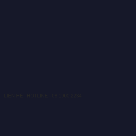
LIÊN HỆ : HOTLINE - 08.1900.2234