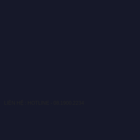
LIÊN HỆ : HOTLINE - 08.1900.2234