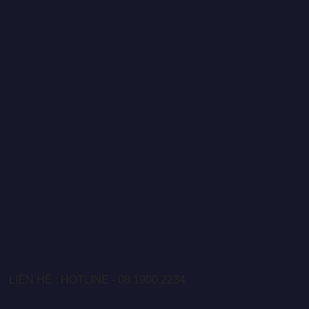
LIÊN HỆ : HOTLINE - 08.1900.2234