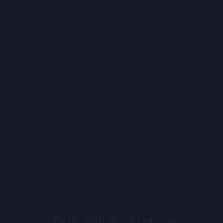
LIÊN HỆ : HOTLINE - 08.1900.2234