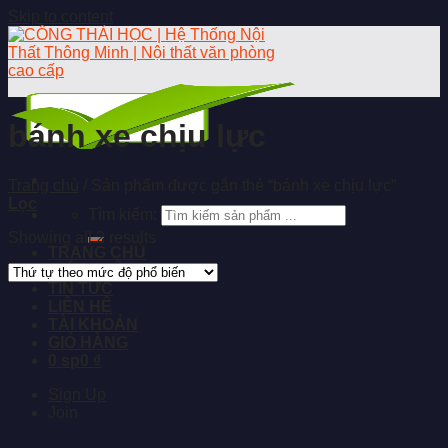
Skip to content
bánh xe chịu lực
Trang chủ
/
Sản phẩm được gắn thẻ “bánh xe chịu lực”
Lọc
Tìm kiếm:
Showing all 2 results
TRANG CHỦ
GIỚI THIỆU
TIN TỨC
LIÊN HỆ
TÀI KHOẢN
GIỎ HÀNG
0 sp
0 ₫
Sign Up
Join