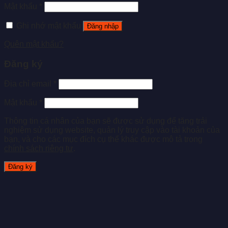
Mật khẩu
*
Ghi nhớ mật khẩu
Đăng nhập
Quên mật khẩu?
Đăng ký
Địa chỉ email
*
Mật khẩu
*
Thông tin cá nhân của bạn sẽ được sử dụng để tăng trải
nghiệm sử dụng website, quản lý truy cập vào tài khoản của
bạn, và cho các mục đích cụ thể khác được mô tả trong
chính sách riêng tư
.
Đăng ký