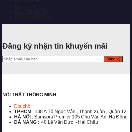
TRANG CHỦ
TỦ
TỦ - PHỤ KIỆN
TỦ KỆ ĐA NĂNG
Đăng ký nhận tin khuyến mãi
NỘI THẤT THÔNG MINH
Địa chỉ:
TPHCM
: 138 A Tô Ngọc Vân , Thạnh Xuân , Quận 12
HÀ NỘI
: Samsora Premier 105 Chu Văn An, Hà Đông
ĐÀ NẴNG
: 40 Lê Văn Đức - Hải Châu