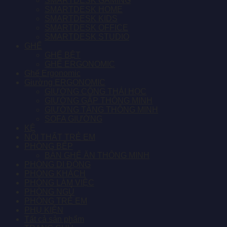
SMARTDESK GAMING
SMARTDESK HOME
SMARTDESK KIDS
SMARTDESK OFFICE
SMARTDESK STUDIO
GHẾ
GHẾ BỆT
GHẾ ERGONOMIC
Ghế Ergonomic
Giường ERGONOMIC
GIƯỜNG CÔNG THÁI HỌC
GIƯỜNG GẤP THÔNG MINH
GIƯỜNG TẦNG THÔNG MINH
SOFA GIƯỜNG
KỆ
NỘI THẤT TRẺ EM
PHÒNG BẾP
BÀN GHẾ ĂN THÔNG MINH
PHÒNG DI ĐỘNG
PHÒNG KHÁCH
PHÒNG LÀM VIỆC
PHÒNG NGỦ
PHÒNG TRẺ EM
PHỤ KIỆN
Tất cả sản phẩm