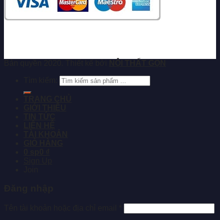
Bản quyền 2020. Thiết kế bởi
NỘI THẤT GỌN
Tìm kiếm:
TRANG CHỦ
GIỚI THIỆU
TIN TỨC
LIÊN HỆ
TÀI KHOẢN
GIỎ HÀNG
0 sp
0 ₫
Sign Up
Join
Đăng nhập
Tên tài khoản hoặc địa chỉ email
*