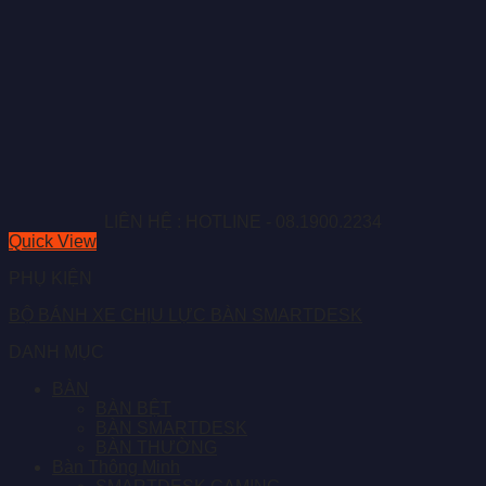
LIÊN HỆ : HOTLINE - 08.1900.2234
Quick View
PHỤ KIỆN
BỘ BÁNH XE CHỊU LỰC BÀN SMARTDESK
DANH MỤC
BÀN
BÀN BỆT
BÀN SMARTDESK
BÀN THƯỜNG
Bàn Thông Minh