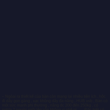
– Ngòai ra thiết kế của bàn còn mạng lại nhiều tiện ích , hộc
đi dây gọn gàng , xạc không dây đa năng , HUB usb , Bàn có
một sức mạnh phi thường , nâng dc 200 đến 250kg , có
nghĩa 2 người ngồi lên vẫn không xi nhê gì . … Đặc biệt có