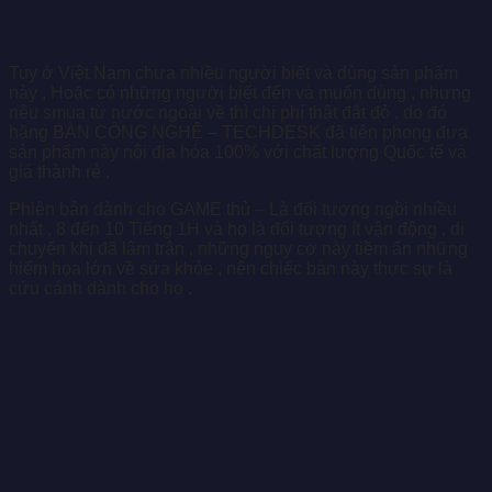
Tuy ở Việt Nam chưa nhiều người biết và dùng sản phẩm
này , Hoặc có những người biết đến và muốn dùng , nhưng
nêu smua từ nước ngoài về thì chi phí thật đắt đỏ , do đó
hãng BÀN CÔNG NGHỆ – TECHDESK đã tiên phong đưa
sản phẩm này nội địa hóa 100% với chất lượng Quốc tế và
giá thành rẻ .
Phiên bản dành cho GAME thủ – Là đối tượng ngồi nhiều
nhất , 8 đến 10 Tiếng 1H và họ là đối tượng ít vận động , di
chuyển khi đã lâm trận , những nguy cơ này tiềm ẩn những
hiểm họa lớn về sứa khỏe , nên chiếc bàn này thực sự là
cứu cánh dành cho họ .