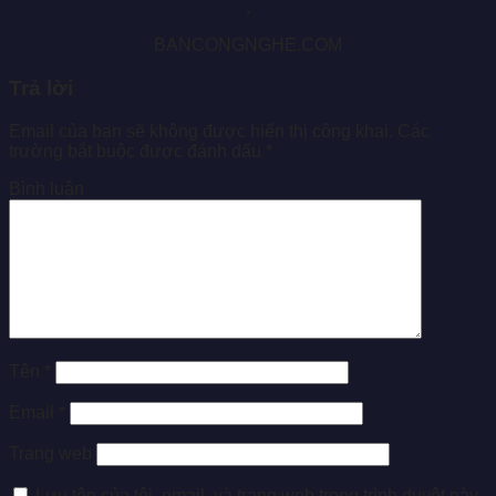
.
BANCONGNGHE.COM
Trả lời
Email của bạn sẽ không được hiển thị công khai.
Các
trường bắt buộc được đánh dấu
*
Bình luận
Tên
*
Email
*
Trang web
Lưu tên của tôi, email, và trang web trong trình duyệt này