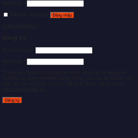
Mật khẩu
*
Ghi nhớ mật khẩu
Đăng nhập
Quên mật khẩu?
Đăng ký
Địa chỉ email
*
Mật khẩu
*
Thông tin cá nhân của bạn sẽ được sử dụng để tăng trải
nghiệm sử dụng website, quản lý truy cập vào tài khoản của
bạn, và cho các mục đích cụ thể khác được mô tả trong
chính sách riêng tư
.
Đăng ký