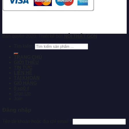
Bản quyền 2020. Thiết kế bởi
NỘI THẤT GỌN
Tìm kiếm:
TRANG CHỦ
GIỚI THIỆU
TIN TỨC
LIÊN HỆ
TÀI KHOẢN
GIỎ HÀNG
0 sp
0 ₫
Sign Up
Join
Đăng nhập
Tên tài khoản hoặc địa chỉ email
*