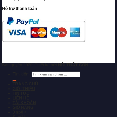
Hỗ trợ thanh toán
Bản quyền 2020. Thiết kế bởi
NỘI THẤT GỌN
Tìm kiếm:
TRANG CHỦ
GIỚI THIỆU
TIN TỨC
LIÊN HỆ
TÀI KHOẢN
GIỎ HÀNG
0 sp
0 ₫
Sign Up