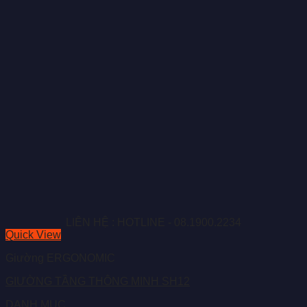
LIÊN HỆ : HOTLINE - 08.1900.2234
Quick View
Giường ERGONOMIC
GIƯỜNG TẦNG THÔNG MINH SH12
DANH MỤC