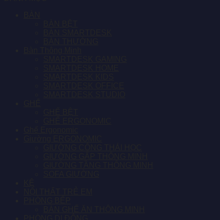
BÀN
BÀN BỆT
BÀN SMARTDESK
BÀN THƯỜNG
Bàn Thông Minh
SMARTDESK GAMING
SMARTDESK HOME
SMARTDESK KIDS
SMARTDESK OFFICE
SMARTDESK STUDIO
GHẾ
GHẾ BỆT
GHẾ ERGONOMIC
Ghế Ergonomic
Giường ERGONOMIC
GIƯỜNG CÔNG THÁI HỌC
GIƯỜNG GẤP THÔNG MINH
GIƯỜNG TẦNG THÔNG MINH
SOFA GIƯỜNG
KỆ
NỘI THẤT TRẺ EM
PHÒNG BẾP
BÀN GHẾ ĂN THÔNG MINH
PHÒNG DI ĐỘNG