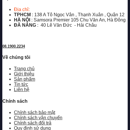
Địa chỉ:
TPHCM
: 138 A Tô Ngọc Vân , Thạnh Xuân , Quận 12
HÀ NỘI
: Samsora Premier 105 Chu Văn An, Hà Đông
ĐÀ NẴNG
: 40 Lê Văn Đức - Hải Châu
08.1900.2234
Về chúng tôi
Trang chủ
Giới thiệu
Sản phẩm
Tin tức
Liên hệ
Chính sách
Chính sách bảo mật
Chính sách vận chuyển
Chính sách đổi trả
Quy định sử dụng