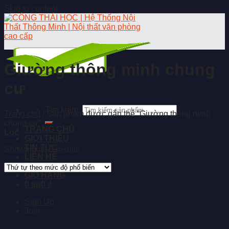
Skip to content
Giường thông minh chung
cư
Tìm kiếm:
Trang chủ
/
Sản phẩm được gắn thẻ “Giường thông minh
chung cư”
TRANG CHỦ
Lọc
GIỚI THIỆU
TIN TỨC
Showing all 3 results
LIÊN HỆ
TÀI KHOẢN
GIỎ HÀNG
0 sp
0 ₫
Sign Up
Join