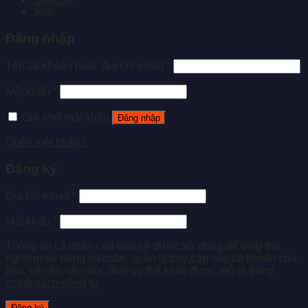
Join
Đăng nhập
Tên tài khoản hoặc địa chỉ email
*
Mật khẩu
*
Ghi nhớ mật khẩu
Đăng nhập
Quên mật khẩu?
Đăng ký
Địa chỉ email
*
Mật khẩu
*
Thông tin cá nhân của bạn sẽ được sử dụng để tăng trải
nghiệm sử dụng website, quản lý truy cập vào tài khoản của
bạn, và cho các mục đích cụ thể khác được mô tả trong
chính sách riêng tư
.
Đăng ký