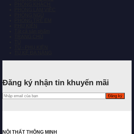
PHÒNG KHÁCH
PHÒNG LÀM VIỆC
PHÒNG NGỦ
PHÒNG TRẺ EM
PHỤ KIỆN
Tất cả sản phẩm
TRANG CHỦ
TỦ
TỦ - PHỤ KIỆN
TỦ KỆ ĐA NĂNG
Đăng ký nhận tin khuyến mãi
NỘI THẤT THÔNG MINH