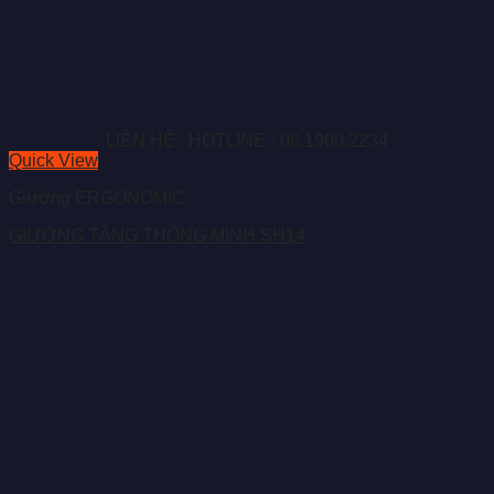
LIÊN HỆ : HOTLINE - 08.1900.2234
Quick View
Giường ERGONOMIC
GIƯỜNG TẦNG THÔNG MINH SH14