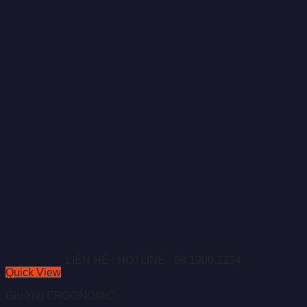
LIÊN HỆ : HOTLINE - 08.1900.2234
Quick View
Giường ERGONOMIC