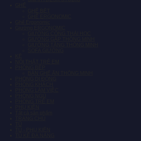
GHẾ
GHẾ BỆT
GHẾ ERGONOMIC
Ghế Ergonomic
Giường ERGONOMIC
GIƯỜNG CÔNG THÁI HỌC
GIƯỜNG GẤP THÔNG MINH
GIƯỜNG TẦNG THÔNG MINH
SOFA GIƯỜNG
KỆ
NỘI THẤT TRẺ EM
PHÒNG BẾP
BÀN GHẾ ĂN THÔNG MINH
PHÒNG DI ĐỘNG
PHÒNG KHÁCH
PHÒNG LÀM VIỆC
PHÒNG NGỦ
PHÒNG TRẺ EM
PHỤ KIỆN
Tất cả sản phẩm
TRANG CHỦ
TỦ
TỦ - PHỤ KIỆN
TỦ KỆ ĐA NĂNG