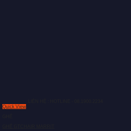
LIÊN HỆ : HOTLINE - 08.1900.2234
Quick View
GHẾ
GHẾ GTCHAIR MARRIT