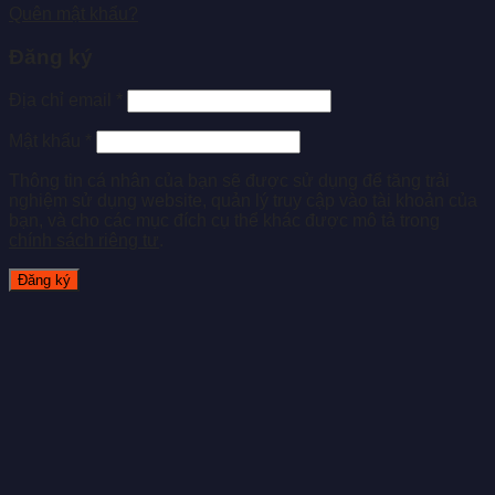
Quên mật khẩu?
Đăng ký
Địa chỉ email
*
Mật khẩu
*
Thông tin cá nhân của bạn sẽ được sử dụng để tăng trải
nghiệm sử dụng website, quản lý truy cập vào tài khoản của
bạn, và cho các mục đích cụ thể khác được mô tả trong
chính sách riêng tư
.
Đăng ký