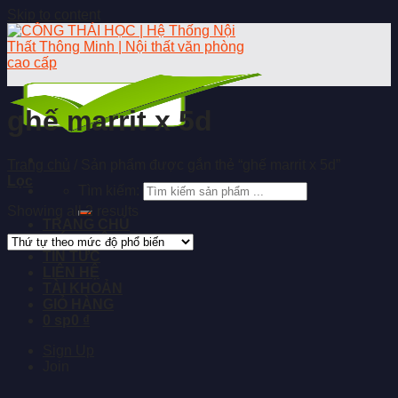
Skip to content
ghế marrit x 5d
Trang chủ
/
Sản phẩm được gắn thẻ “ghế marrit x 5d”
Lọc
Tìm kiếm:
Showing all 2 results
TRANG CHỦ
GIỚI THIỆU
TIN TỨC
LIÊN HỆ
TÀI KHOẢN
GIỎ HÀNG
0 sp
0 ₫
Sign Up
Join