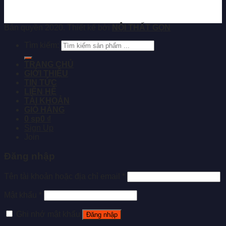
Bản quyền 2020. Thiết kế bởi
NỘI THẤT GỌN
Tìm kiếm:
TRANG CHỦ
GIỚI THIỆU
TIN TỨC
LIÊN HỆ
TÀI KHOẢN
GIỎ HÀNG
0 sp
0 ₫
Sign Up
Join
Đăng nhập
Tên tài khoản hoặc địa chỉ email
*
Mật khẩu
*
Ghi nhớ mật khẩu
Đăng nhập