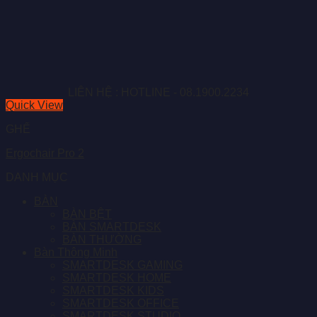
LIÊN HỆ : HOTLINE - 08.1900.2234
Quick View
GHẾ
Ergochair Pro 2
DANH MỤC
BÀN
BÀN BỆT
BÀN SMARTDESK
BÀN THƯỜNG
Bàn Thông Minh
SMARTDESK GAMING
SMARTDESK HOME
SMARTDESK KIDS
SMARTDESK OFFICE
SMARTDESK STUDIO