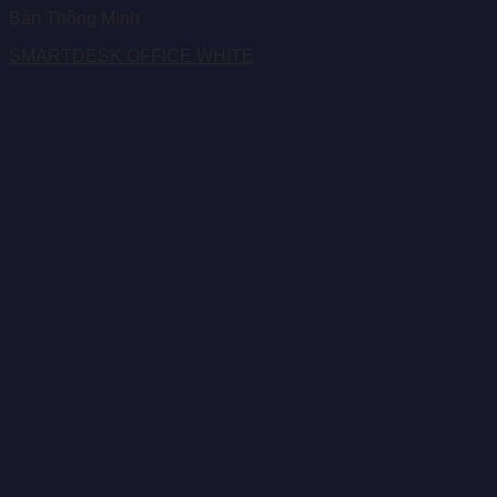
Bàn Thông Minh
SMARTDESK OFFICE WHITE