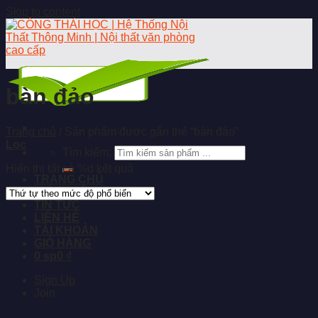
Skip to content
bàn đảo
Trang chủ
/
Sản phẩm được gắn thẻ “bàn đảo”
Lọc
Tìm kiếm:
Hiển thị tất cả %d kết quả
TRANG CHỦ
GIỚI THIỆU
TIN TỨC
LIÊN HỆ
TÀI KHOẢN
GIỎ HÀNG
0 sp
0 ₫
Sign Up
Join