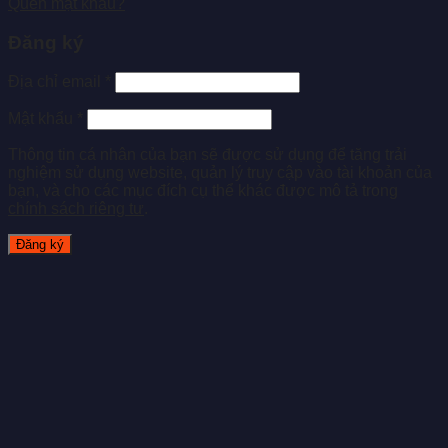
Quên mật khẩu?
Đăng ký
Địa chỉ email
*
Mật khẩu
*
Thông tin cá nhân của bạn sẽ được sử dụng để tăng trải
nghiệm sử dụng website, quản lý truy cập vào tài khoản của
bạn, và cho các mục đích cụ thể khác được mô tả trong
chính sách riêng tư
.
Đăng ký