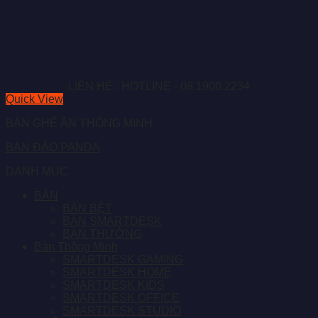
LIÊN HỆ : HOTLINE - 08.1900.2234
Quick View
BÀN GHẾ ĂN THÔNG MINH
BÀN ĐẢO PANDA
DANH MỤC
BÀN
BÀN BỆT
BÀN SMARTDESK
BÀN THƯỜNG
Bàn Thông Minh
SMARTDESK GAMING
SMARTDESK HOME
SMARTDESK KIDS
SMARTDESK OFFICE
SMARTDESK STUDIO