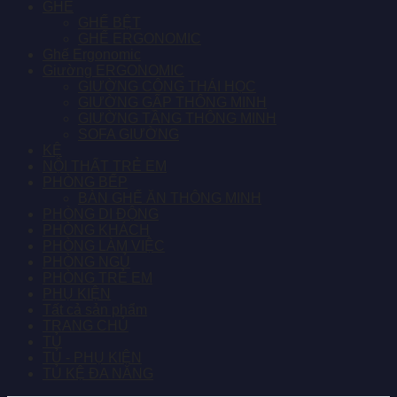
GHẾ
GHẾ BỆT
GHẾ ERGONOMIC
Ghế Ergonomic
Giường ERGONOMIC
GIƯỜNG CÔNG THÁI HỌC
GIƯỜNG GẤP THÔNG MINH
GIƯỜNG TẦNG THÔNG MINH
SOFA GIƯỜNG
KỆ
NỘI THẤT TRẺ EM
PHÒNG BẾP
BÀN GHẾ ĂN THÔNG MINH
PHÒNG DI ĐỘNG
PHÒNG KHÁCH
PHÒNG LÀM VIỆC
PHÒNG NGỦ
PHÒNG TRẺ EM
PHỤ KIỆN
Tất cả sản phẩm
TRANG CHỦ
TỦ
TỦ - PHỤ KIỆN
TỦ KỆ ĐA NĂNG