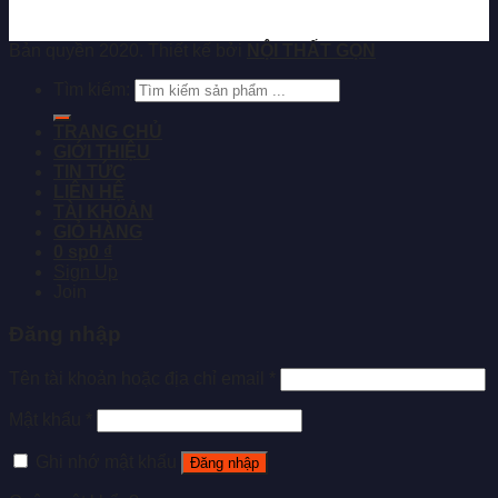
Bản quyền 2020. Thiết kế bởi
NỘI THẤT GỌN
Tìm kiếm:
TRANG CHỦ
GIỚI THIỆU
TIN TỨC
LIÊN HỆ
TÀI KHOẢN
GIỎ HÀNG
0 sp
0 ₫
Sign Up
Join
Đăng nhập
Tên tài khoản hoặc địa chỉ email
*
Mật khẩu
*
Ghi nhớ mật khẩu
Đăng nhập